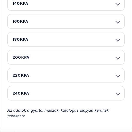
140KPA
160KPA
180KPA
200KPA
220KPA
240KPA
Az adatok a gyártói műszaki katalógus alapján kerültek
feltöltésre.