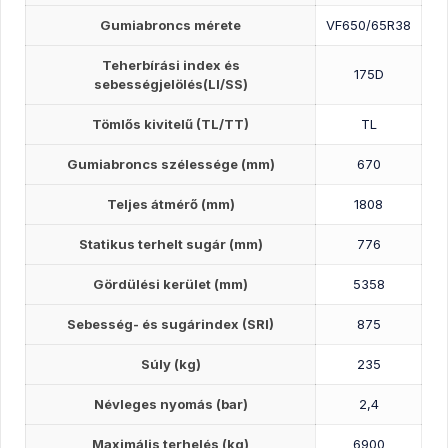
Gumiabroncs mérete
VF650/65R38
Teherbírási index és
175D
sebességjelölés(LI/SS)
Tömlős kivitelű (TL/TT)
TL
Gumiabroncs szélessége (mm)
670
Teljes átmérő (mm)
1808
Statikus terhelt sugár (mm)
776
Gördülési kerület (mm)
5358
Sebesség- és sugárindex (SRI)
875
Súly (kg)
235
Névleges nyomás (bar)
2,4
Maximális terhelés (kg)
6900