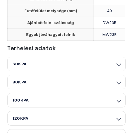
Futófelület mélysége (mm)
40
Ajánlott felni szélesség
DW23B
Egyéb jóváhagyott felnik
MW23B
Terhelési adatok
60KPA
80KPA
100KPA
120KPA