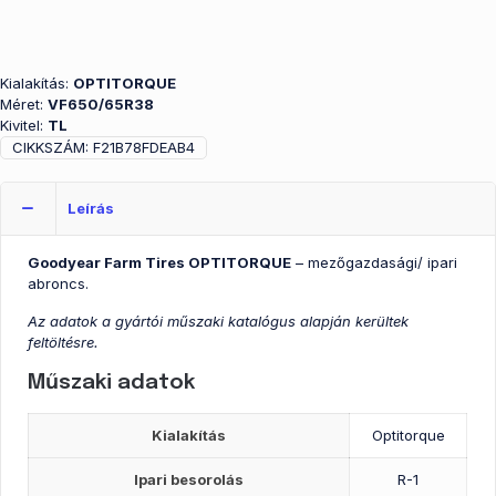
Kialakítás:
OPTITORQUE
Méret:
VF650/65R38
Kivitel:
TL
CIKKSZÁM:
F21B78FDEAB4
Leírás
Goodyear Farm Tires OPTITORQUE
– mezőgazdasági/ ipari
abroncs.
Az adatok a gyártói műszaki katalógus alapján kerültek
feltöltésre.
Műszaki adatok
Kialakítás
Optitorque
Ipari besorolás
R-1