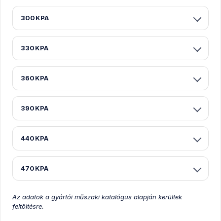
300KPA
330KPA
360KPA
390KPA
440KPA
470KPA
Az adatok a gyártói műszaki katalógus alapján kerültek
feltöltésre.