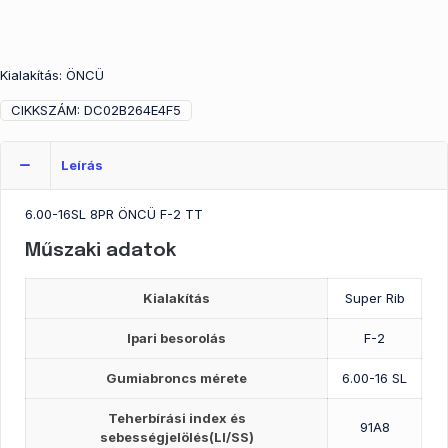
Kialakítás: ÖNCÜ
CIKKSZÁM:
DC02B264E4F5
Leírás
6.00-16SL 8PR ÖNCÜ F-2 TT
Műszaki adatok
Kialakítás
Super Rib
Ipari besorolás
F-2
Gumiabroncs mérete
6.00-16 SL
Teherbírási index és
91A8
sebességjelölés(LI/SS)