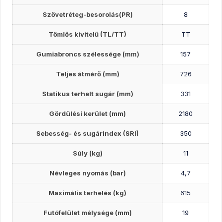
Szövetréteg-besorolás(PR)
8
Tömlős kivitelű (TL/TT)
TT
Gumiabroncs szélessége (mm)
157
Teljes átmérő (mm)
726
Statikus terhelt sugár (mm)
331
Gördülési kerület (mm)
2180
Sebesség- és sugárindex (SRI)
350
Súly (kg)
11
Névleges nyomás (bar)
4,7
Maximális terhelés (kg)
615
Futófelület mélysége (mm)
19