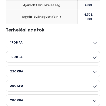
Ajánlott felni szélesség
4.00E
4.50E,
Egyéb jóváhagyott felnik
5.00F
Terhelési adatok
170KPA
190KPA
220KPA
250KPA
280KPA