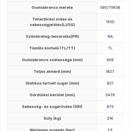
Gumiabroncs mérete
580/70R38
Teherbírási index és
155D
sebességjelölés(LI/SS)
Szövetréteg-besorolás(PR)
NA
Tömlős kivitelű (TL/TT)
TL
Gumiabroncs szélessége (mm)
606
Teljes átmérő (mm)
1827
Statikus terhelt sugár (mm)
821
Gördülési kerület (mm)
5476
Sebesség- és sugárindex (SRI)
875
Súly (kg)
216
Névleges nyomás (bar)
1,6