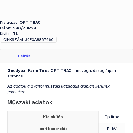
Kialakítás:
OPTITRAC
Méret:
580/70R38
Kivitel:
TL
CIKKSZÁM:
30E0A8867660
Leírás
Goodyear Farm Tires OPTITRAC
– mezőgazdasági/ ipari
abroncs.
Az adatok a gyártói műszaki katalógus alapján kerültek
feltöltésre.
Műszaki adatok
Kialakítás
Optitrac
Ipari besorolás
R-1W