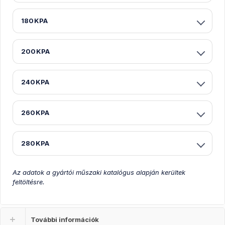
180KPA
200KPA
240KPA
260KPA
280KPA
Az adatok a gyártói műszaki katalógus alapján kerültek
feltöltésre.
További információk