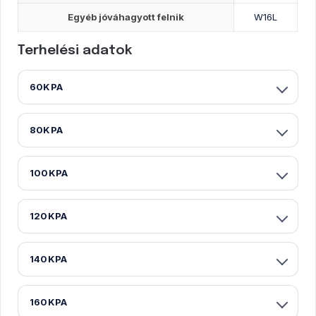
Egyéb jóváhagyott felnik
W16L
Terhelési adatok
60KPA
80KPA
100KPA
120KPA
140KPA
160KPA