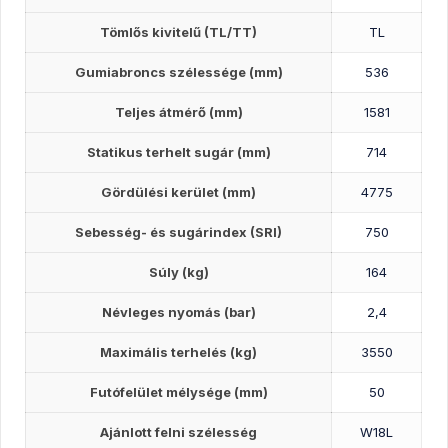
Tömlős kivitelű (TL/TT)
TL
Gumiabroncs szélessége (mm)
536
Teljes átmérő (mm)
1581
Statikus terhelt sugár (mm)
714
Gördülési kerület (mm)
4775
Sebesség- és sugárindex (SRI)
750
Súly (kg)
164
Névleges nyomás (bar)
2,4
Maximális terhelés (kg)
3550
Futófelület mélysége (mm)
50
Ajánlott felni szélesség
W18L