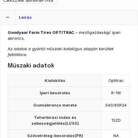
CIKKSZÁM:
8EF6A18F7FE9
Leírás
Goodyear Farm Tires OPTITRAC
– mezőgazdasági/ ipari
abroncs.
Az adatok a gyártói műszaki katalógus alapján kerültek
feltöltésre.
Műszaki adatok
Kialakítás
Optitrac
Ipari besorolás
R-1W
Gumiabroncs mérete
540/65R34
Teherbírási index és
152D
sebességjelölés(LI/SS)
Szövetréteg-besorolás(PR)
NA