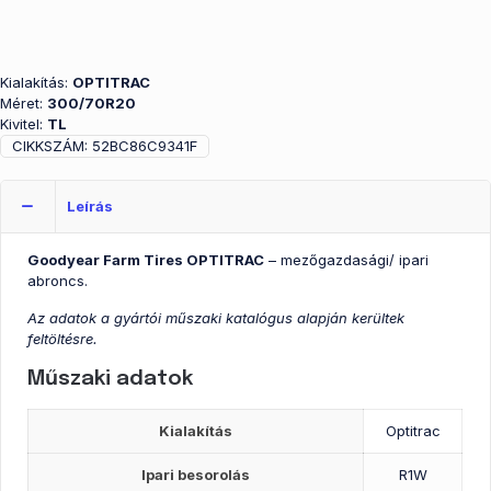
Kialakítás:
OPTITRAC
Méret:
300/70R20
Kivitel:
TL
CIKKSZÁM:
52BC86C9341F
Leírás
Goodyear Farm Tires OPTITRAC
– mezőgazdasági/ ipari
abroncs.
Az adatok a gyártói műszaki katalógus alapján kerültek
feltöltésre.
Műszaki adatok
Kialakítás
Optitrac
Ipari besorolás
R1W