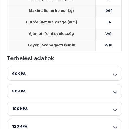
Maximális terhelés (kg)
1060
Futófelület mélysége (mm)
34
Ajánlott felni szélesség
W9
Egyéb jóváhagyott felnik
W10
Terhelési adatok
60KPA
80KPA
100KPA
120KPA