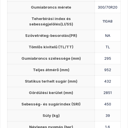
Gumiabroncs mérete
300/70R20
Teherbírási index és
110A8
sebességjelölés(LI/SS)
Szövetréteg-besorolás(PR)
NA
Tömlős kivitelű (TL/TT)
TL
Gumiabroncs szélessége (mm)
295
Teljes átmérő (mm)
952
Statikus terhelt sugár (mm)
432
Gördülési kerület (mm)
2851
Sebesség- és sugárindex (SRI)
450
Súly (kg)
39
Névleges nyomás (bar)
1,6