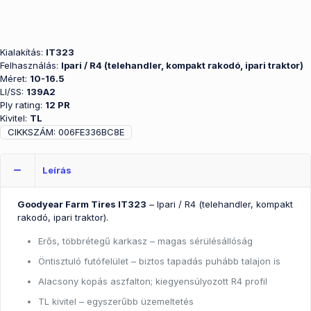
Kialakítás:
IT323
Felhasználás:
Ipari / R4 (telehandler, kompakt rakodó, ipari traktor)
Méret:
10-16.5
LI/SS:
139A2
Ply rating:
12 PR
Kivitel:
TL
CIKKSZÁM:
006FE336BC8E
Leírás
Goodyear Farm Tires IT323
– Ipari / R4 (telehandler, kompakt
rakodó, ipari traktor).
Erős, többrétegű karkasz – magas sérülésállóság
Öntisztuló futófelület – biztos tapadás puhább talajon is
Alacsony kopás aszfalton; kiegyensúlyozott R4 profil
TL kivitel – egyszerűbb üzemeltetés