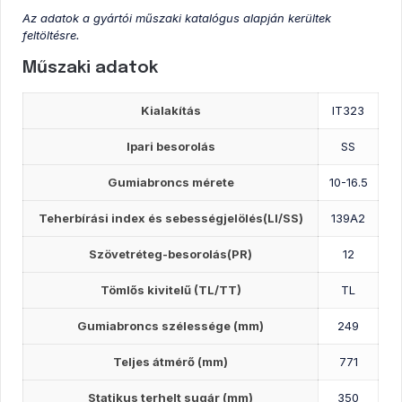
Az adatok a gyártói műszaki katalógus alapján kerültek
feltöltésre.
Műszaki adatok
Kialakítás
IT323
Ipari besorolás
SS
Gumiabroncs mérete
10-16.5
Teherbírási index és sebességjelölés(LI/SS)
139A2
Szövetréteg-besorolás(PR)
12
Tömlős kivitelű (TL/TT)
TL
Gumiabroncs szélessége (mm)
249
Teljes átmérő (mm)
771
Statikus terhelt sugár (mm)
350