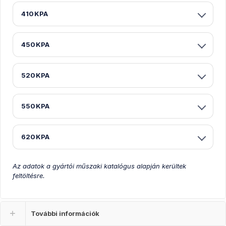
410KPA
450KPA
520KPA
550KPA
620KPA
Az adatok a gyártói műszaki katalógus alapján kerültek
feltöltésre.
További információk